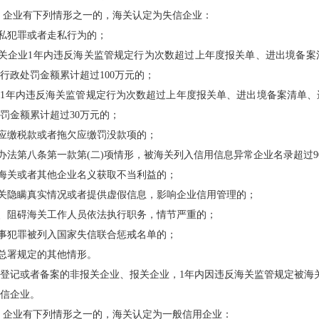
 企业有下列情形之一的，海关认定为失信企业：
走私犯罪或者走私行为的；
报关企业1年内违反海关监管规定行为次数超过上年度报关单、进出境备
行政处罚金额累计超过100万元的；
1年内违反海关监管规定行为次数超过上年度报关单、进出境备案清单、
罚金额累计超过30万元的；
欠应缴税款或者拖欠应缴罚没款项的；
本办法第八条第一款第(二)项情形，被海关列入信用信息异常企业名录超过9
借海关或者其他企业名义获取不当利益的；
海关隐瞒真实情况或者提供虚假信息，影响企业信用管理的；
拒、阻碍海关工作人员依法执行职务，情节严重的；
刑事犯罪被列入国家失信联合惩戒名单的；
关总署规定的其他情形。
登记或者备案的非报关企业、报关企业，1年内因违反海关监管规定被海关
信企业。
 企业有下列情形之一的，海关认定为一般信用企业：