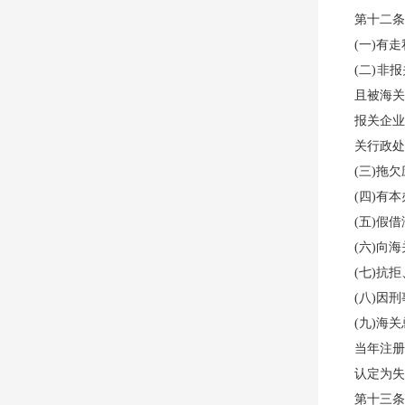
第十二条
(一)有
(二)非
且被海关
报关企业
关行政处
(三)拖
(四)有
(五)假
(六)向
(七)抗
(八)因
(九)海
当年注册
认定为失
第十三条