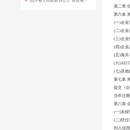
四川省人民政府办公厅 转发省···
第二章 
第六条 
(一)企
(二)企
(三)企
(四)企
(五)海
(六)AE
(七)其
第七条 
提交《企
当年注册
第八条 
(一)未
(二)经
列入信用